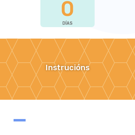
0
DÍAS
Instrucións